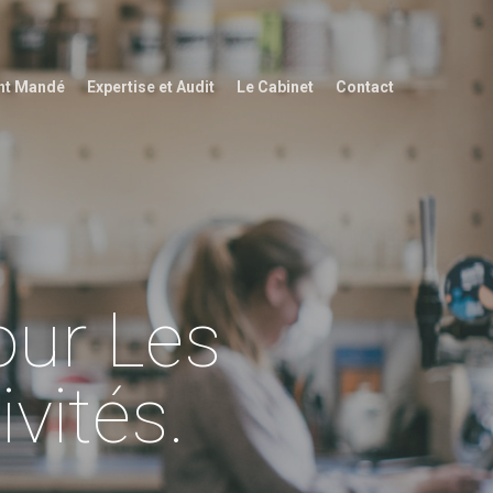
int Mandé
Expertise et Audit
Le Cabinet
Contact
our Les
vités.