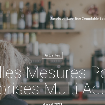
Jacobson Expertise Comptable Sa
Actualités
les Mesures P
prises Multi Acti
4 août 2021