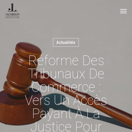
Actualités
Réforme Des
Tribunaux De
Commerce :
Vers Un Accès
Payant À La
Justice Pour